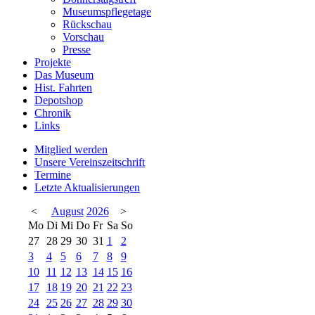
Museumspflegetage
Rückschau
Vorschau
Presse
Projekte
Das Museum
Hist. Fahrten
Depotshop
Chronik
Links
Mitglied werden
Unsere Vereinszeitschrift
Termine
Letzte Aktualisierungen
<
August
2026
>
Mo
Di
Mi
Do
Fr
Sa
So
27
28
29
30
31
1
2
3
4
5
6
7
8
9
10
11
12
13
14
15
16
17
18
19
20
21
22
23
24
25
26
27
28
29
30