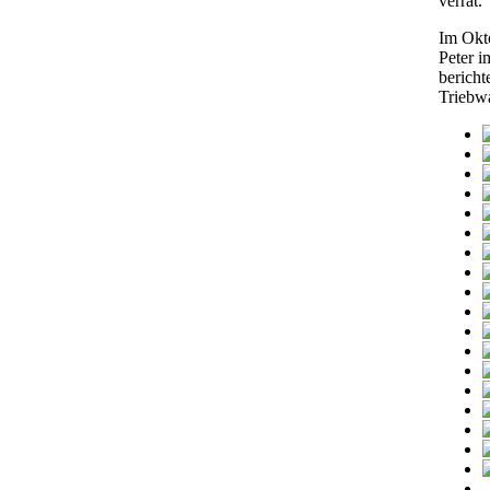
verrät.
Im Okt
Peter 
bericht
Triebw