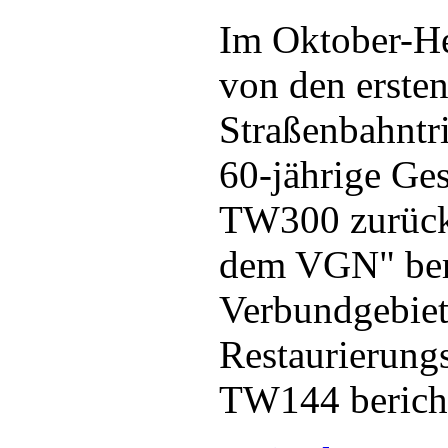
Im Oktober-Hef
von den erste
Straßenbahntr
60-jährige Ge
TW300 zurück.
dem VGN" beri
Verbundgebiet 
Restaurierung
TW144 bericht